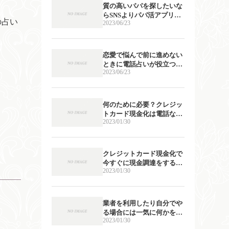
質の高いパパを探したいな
らSNSよりパパ活アプリの
の占い
2023/06/23
利用が適している
恋愛で悩んで前に進めない
ときに電話占いが役立つ2
2023/06/23
つの理由について
何のために必要？クレジッ
トカード現金化は電話なし
2023/01/30
でもできるもの？
クレジットカード現金化で
今すぐに現金調達をするた
2023/01/30
めに準備すべきこと
業者を利用したり自分でや
る場合には一気に何かを買
2023/01/30
うことは避けるようにする