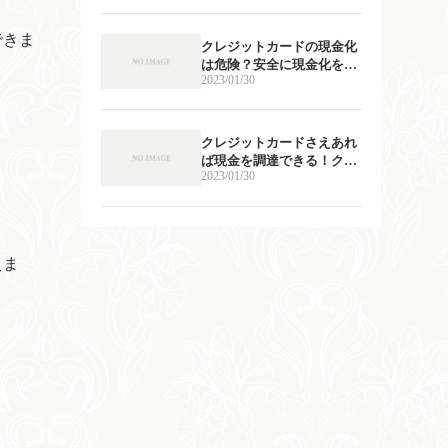
こと
できま
クレジットカードの現金化
は危険？安全に現金化をす
2023/01/30
るための2つのコツ
クレジットカードさえあれ
ば現金を調達できる！クレ
2023/01/30
ジットカード現金化を徹底
解剖
えま